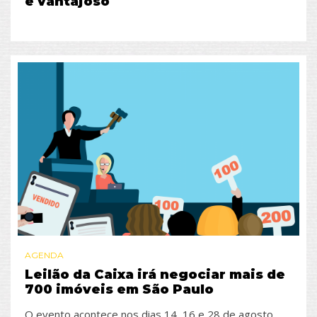
e vantajoso
AGENDA
Leilão da Caixa irá negociar mais de
700 imóveis em São Paulo
O evento acontece nos dias 14, 16 e 28 de agosto.