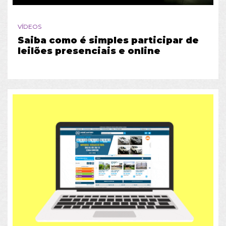
VÍDEOS
Saiba como é simples participar de
leilões presenciais e online