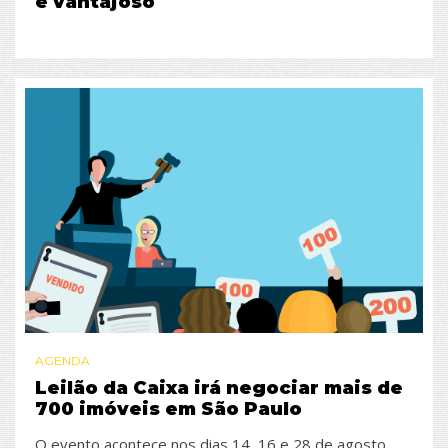
e vantajoso
AGENDA
Leilão da Caixa irá negociar mais de
700 imóveis em São Paulo
O evento acontece nos dias 14, 16 e 28 de agosto.