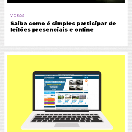
VÍDEOS
Saiba como é simples participar de
leilões presenciais e online