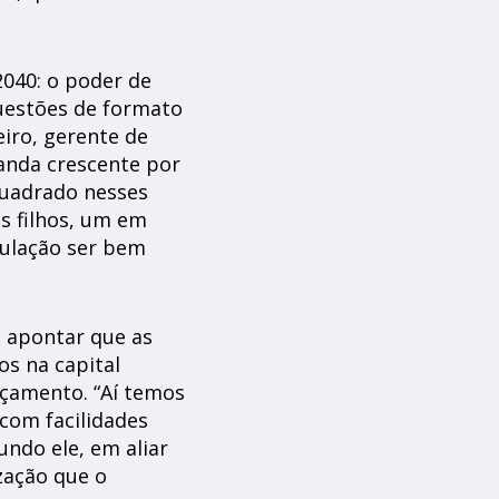
2040: o poder de
questões de formato
iro, gerente de
anda crescente por
quadrado nesses
os filhos, um em
pulação ser bem
m apontar que as
s na capital
rçamento. “Aí temos
com facilidades
ndo ele, em aliar
zação que o