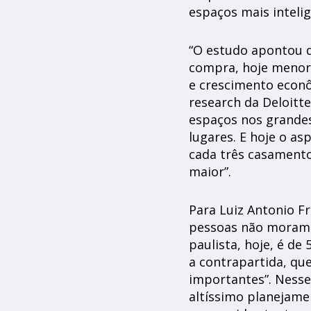
espaços mais inteli
“O estudo apontou di
compra, hoje menor 
e crescimento econô
research da Deloitt
espaços nos grande
lugares. E hoje o as
cada três casamento
maior”.
Para Luiz Antonio Fr
pessoas não moram 
paulista, hoje, é d
a contrapartida, qu
importantes”. Nesse
altíssimo planejame