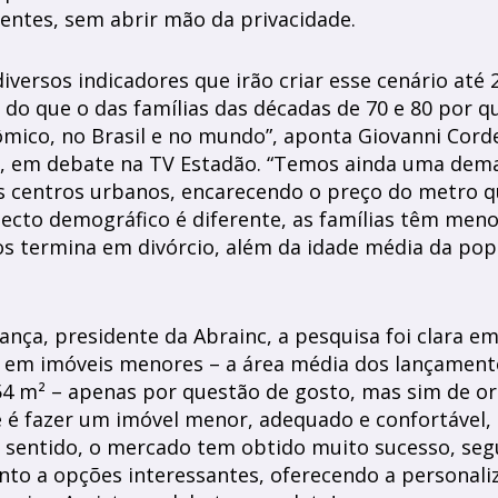
gentes, sem abrir mão da privacidade.
versos indicadores que irão criar esse cenário até 
do que o das famílias das décadas de 70 e 80 por 
mico, no Brasil e no mundo”, aponta Giovanni Corde
e, em debate na TV Estadão. “Temos ainda uma dem
s centros urbanos, encarecendo o preço do metro 
pecto demográfico é diferente, as famílias têm men
s termina em divórcio, além da idade média da po
ança, presidente da Abrainc, a pesquisa foi clara e
em imóveis menores – a área média dos lançamento
e 54 m² – apenas por questão de gosto, mas sim de o
e é fazer um imóvel menor, adequado e confortável, 
 sentido, o mercado tem obtido muito sucesso, segu
nto a opções interessantes, oferecendo a personali