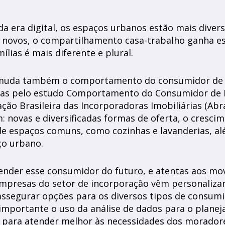
da era digital, os espaços urbanos estão mais diver
 novos, o compartilhamento casa-trabalho ganha es
ílias é mais diferente e plural.
 muda também o comportamento do consumidor de i
das pelo estudo Comportamento do Consumidor de 
ação Brasileira das Incorporadoras Imobiliárias (Abrai
: novas e diversificadas formas de oferta, o cresci
 espaços comuns, como cozinhas e lavanderias, al
ço urbano.
ender esse consumidor do futuro, e atentas aos mo
empresas do setor de incorporação vêm personaliz
assegurar opções para os diversos tipos de consum
 importante o uso da análise de dados para o plane
para atender melhor às necessidades dos morado